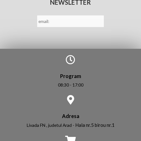
NEWSLETTER
E-
mail
*
Program
08:30 - 17:00
Adresa
Hala nr.5 birou nr.1
Livada FN , judetul Arad -