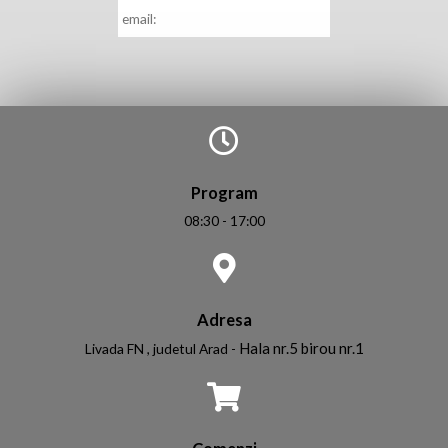
mail
*
Program
08:30 - 17:00
Adresa
Hala nr.5 birou nr.1
Livada FN , judetul Arad -