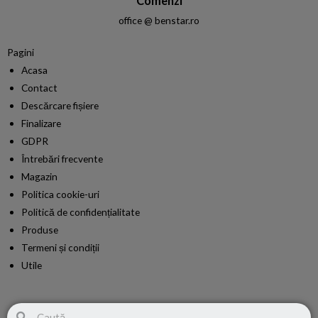
Comenzi
office @ benstar.ro
Pagini
Acasa
Contact
Descărcare fișiere
Finalizare
GDPR
Întrebări frecvente
Magazin
Politica cookie-uri
Politică de confidențialitate
Produse
Termeni și condiții​
Utile
Search