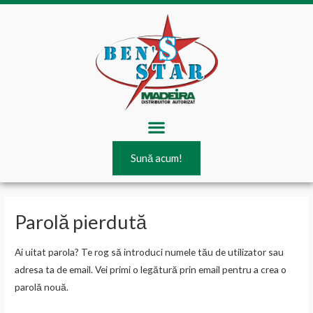
Skip
to
content
Menu
Sună acum!
Obligatoriu
Parolă pierdută
Ai uitat parola? Te rog să introduci numele tău de utilizator sau
adresa ta de email. Vei primi o legătură prin email pentru a crea o
parolă nouă.