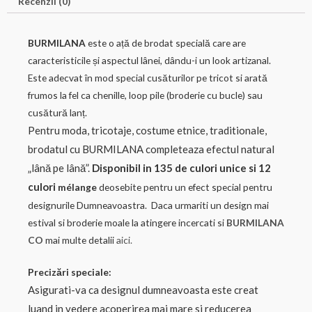
Recenzii (0)
BURMILANA
este o ață de brodat specială care are
caracteristicile și aspectul lânei, dându-i un look artizanal.
Este adecvat în mod special cusăturilor pe tricot si arată
frumos la fel ca chenille, loop pile (broderie cu bucle) sau
cusătură lanț.
Pentru moda, tricotaje, costume etnice, traditionale,
brodatul cu BURMILANA completeaza efectul natural
„lână pe lână”.
Disponibil in 135 de culori unice si 12
culori
mélange
deosebite pentru un efect special pentru
designurile Dumneavoastra. Daca urmariti un design mai
estival si broderie moale la atingere incercati si
BURMILANA
CO
mai multe detalii
aici.
Precizări speciale:
Asigurati-va ca designul dumneavoasta este creat
luand in vedere acoperirea mai mare si reducerea