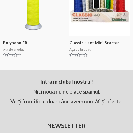
Polyneon FR
Classic – set Mini Starter
Ață de brodat
Ață de brodat
Evaluat
Evaluat
la
la
0
0
din
din
5
5
Intră în clubul nostru !
Nici nouă nu ne place spamul.
Ve-ți fi notificat doar când avem noutăți și oferte.
NEWSLETTER