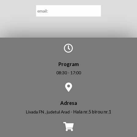
E-
mail
*
Program
08:30 - 17:00
Adresa
Hala nr.5 birou nr.1
Livada FN , judetul Arad -