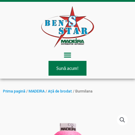
Skip
to
content
Menu
Sună acum!
Prima pagină
/
MADEIRA
/
Ață de brodat
/ Burmilana