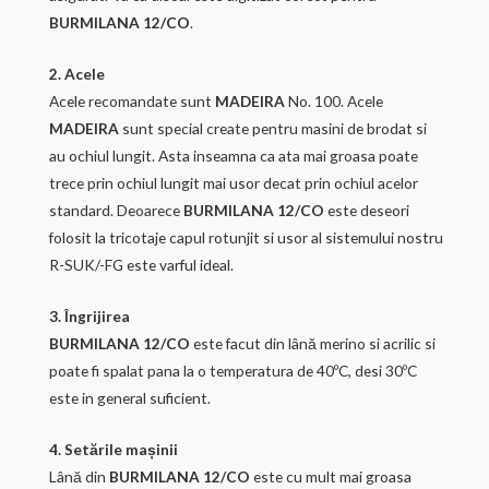
BURMILANA 12/CO
.
2. Acele
Acele recomandate sunt
MADEIRA
No. 100. Acele
MADEIRA
sunt special create pentru masini de brodat si
au ochiul lungit. Asta inseamna ca ata mai groasa poate
trece prin ochiul lungit mai usor decat prin ochiul acelor
standard. Deoarece
BURMILANA 12/CO
este deseori
folosit la tricotaje capul rotunjit si usor al sistemului nostru
R-SUK/-FG este varful ideal.
3. Îngrijirea
BURMILANA 12/CO
este facut din lână merino si acrilic si
poate fi spalat pana la o temperatura de 40ºC, desi 30ºC
este in general suficient.
4. Setările mașinii
Lână din
BURMILANA 12/CO
este cu mult mai groasa