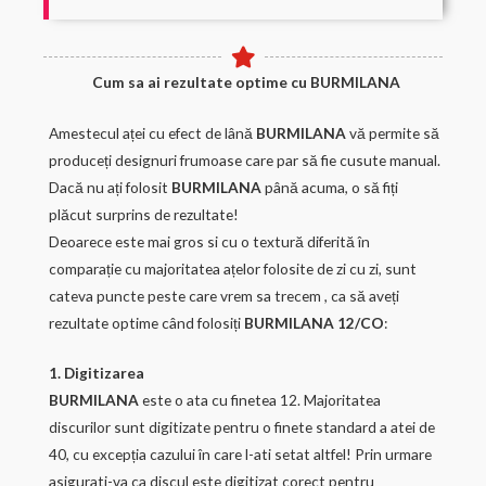
Cum sa ai rezultate optime cu BURMILANA
Amestecul aței cu efect de lână
BURMILANA
vă permite să
produceți designuri frumoase care par să fie cusute manual.
Dacă nu ați folosit
BURMILANA
până acuma, o să fiți
plăcut surprins de rezultate!
Deoarece este mai gros si cu o textură diferită în
comparație cu majoritatea ațelor folosite de zi cu zi, sunt
cateva puncte peste care vrem sa trecem , ca să aveți
rezultate optime când folosiți
BURMILANA 12/CO
:
1. Digitizarea
BURMILANA
este o ata cu finetea 12. Majoritatea
discurilor sunt digitizate pentru o finete standard a atei de
40, cu excepția cazului în care l-ati setat altfel! Prin urmare
asigurati-va ca discul este digitizat corect pentru