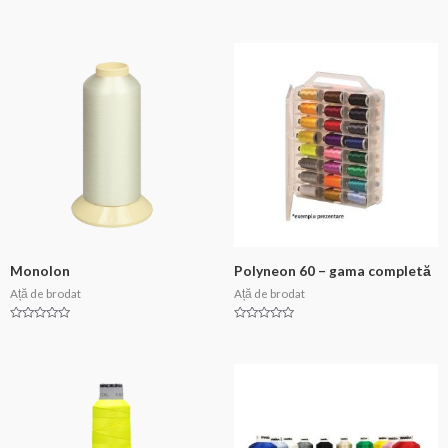
Evaluat
Evaluat
la
la
0
0
din
din
5
5
Monolon
Polyneon 60 – gama completă
Ață de brodat
Ață de brodat
Evaluat
Evaluat
la
la
0
0
din
din
5
5