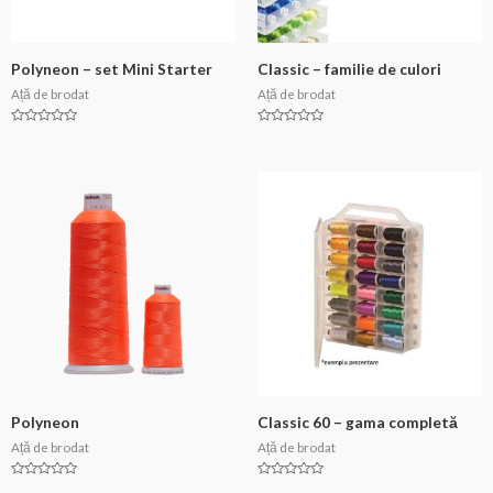
Polyneon – set Mini Starter
Classic – familie de culori
Ață de brodat
Ață de brodat
Evaluat
Evaluat
la
la
0
0
din
din
5
5
Polyneon
Classic 60 – gama completă
Ață de brodat
Ață de brodat
Evaluat
Evaluat