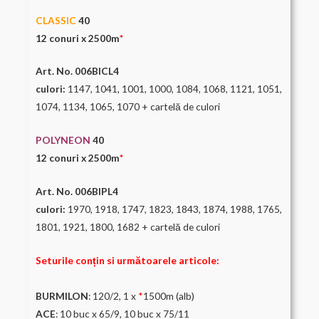
CLASSIC
40
12 conuri x 2500m
*
Art. No. 006BICL4
culori:
1147, 1041, 1001, 1000, 1084, 1068, 1121, 1051,
1074, 1134, 1065, 1070 + cartelă de culori
POLYNEON
40
12 conuri x 2500m
*
Art. No. 006BIPL4
culori:
1970, 1918, 1747, 1823, 1843, 1874, 1988, 1765,
1801, 1921, 1800, 1682 + cartelă de culori
Seturile conțin si următoarele articole:
BURMILON
: 120/2, 1 x
*
1500m (alb)
ACE
: 10 buc x 65/9, 10 buc x 75/11