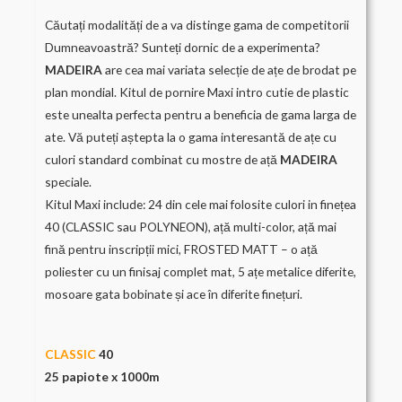
Căutați modalități de a va distinge gama de competitorii
Dumneavoastră? Sunteți dornic de a experimenta?
MADEIRA
are cea mai variata selecție de ațe de brodat pe
plan mondial. Kitul de pornire Maxi intro cutie de plastic
este unealta perfecta pentru a beneficia de gama larga de
ate. Vă puteți aștepta la o gama interesantă de ațe cu
culori standard combinat cu mostre de ață
MADEIRA
speciale.
Kitul Maxi include: 24 din cele mai folosite culori in finețea
40 (CLASSIC sau POLYNEON), ață multi-color, ață mai
fină pentru inscripții mici, FROSTED MATT – o ață
poliester cu un finisaj complet mat, 5 ațe metalice diferite,
mosoare gata bobinate și ace în diferite finețuri.
CLASSIC
40
25 papiote x 1000m