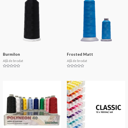
Burmilon
Frosted Matt
Ață de brodat
Ață de brodat
Evaluat
Evaluat
la
la
0
0
din
din
5
5