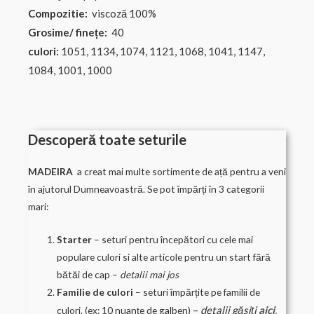
Compozitie:
viscoză 100%
Grosime/ finețe:
40
culori:
1051, 1134, 1074, 1121, 1068, 1041, 1147,
1084, 1001, 1000
Descoperă toate seturile
MADEIRA
a creat mai multe sortimente de ață pentru a veni
în ajutorul Dumneavoastră. Se pot împărți în 3 categorii
mari:
Starter
– seturi pentru începători cu cele mai
populare culori si alte articole pentru un start fără
bătăi de cap –
detalii mai jos
Familie de culori
– seturi împărțite pe familii de
–
detalii
găsiți
aici
.
culori. (ex: 10 nuanțe de galben)