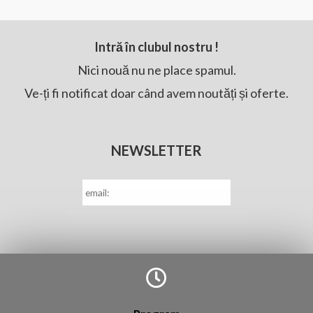
la
la
0
0
din
din
5
5
Intră în clubul nostru !
Nici nouă nu ne place spamul.
Ve-ți fi notificat doar când avem noutăți și oferte.
NEWSLETTER
E-
mail
*