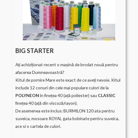
BIG STARTER
Ați achiziționat recent o mașină de brodat nouă pentru
afacerea Dumneavoastră?
Kitul de pornire Mare este exact de ce aveți nevoie. Kitul
include 12 conuri din cele mai populare culori de la
POLYNEON
în finețea 40 (ață poliester) sau
CLASSIC
finețea 40 (ață din viscoză/rayon).
De asemenea este inclus: BURMILON 120 ata pentru
suveica, mosoare ROYAL gata bobinate pentru suveica,
ace si o cartela de culori.