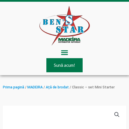
Skip
to
content
Menu
Sună acum!
Prima pagină
/
MADEIRA
/
Ață de brodat
/ Classic – set Mini Starter