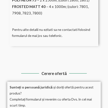
POLYNEON 75
– 2 x 2500m; (culori:1800, 1801)
FROSTED MATT 40
– 4 x 1000m; (culori: 7801,
7908, 7823, 7800)
Pentru alte detalii nu ezitati sa ne contactati folosind
formularul de mai jos sau telefonic.
Cerere ofertă
Sunteți o persoană juridică
și doriți ofertă pentru acest
produs?
Completați formularul și revenim cu oferta Dvs. în cel mai
scurt timp.