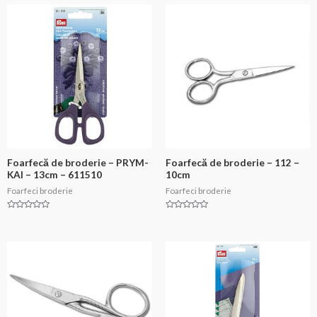
Foarfecă de broderie – PRYM-
Foarfecă de broderie – 112 –
KAI – 13cm – 611510
10cm
Foarfeci broderie
Foarfeci broderie
Evaluat
Evaluat
la
la
0
0
din
din
5
5