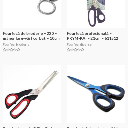
Foarfecă de broderie – 220 –
Foarfecă profesională –
mâner larg-vârf curbat – 10cm
PRYM-KAI – 21cm – 611512
Foarfeci broderie
Foarfeci diverse
Evaluat
Evaluat
la
la
0
0
din
din
5
5