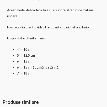
Acest model de foarfeca taie cu usurinta straturi de material
usoare.
Foarfeca din otel inoxidabil, acoperita cu nichel la exterior.
Disponibil in diferite marimi:
4″ = 10 cm
5″ = 12.5 cm
6″ = 15 cm
6″ = 15 cm ( pt. mâna stângă)
7″ = 18 cm
Produse similare