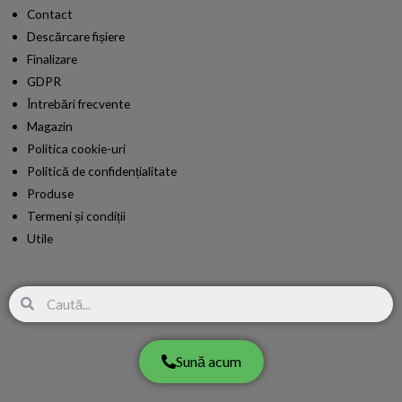
Contact
Descărcare fișiere
Finalizare
GDPR
Întrebări frecvente
Magazin
Politica cookie-uri
Politică de confidențialitate
Produse
Termeni și condiții​
Utile
Search
Sună acum