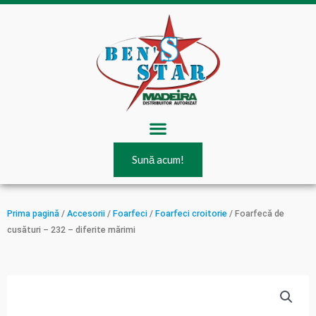
Skip
to
content
Menu
Sună acum!
Prima pagină
/
Accesorii
/
Foarfeci
/
Foarfeci croitorie
/ Foarfecă de
cusături – 232 – diferite mărimi