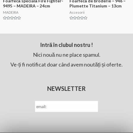
Foarfecă specială Fire Fighter-
Foarfecă de broderie – 946 –
9495 – MADEIRA – 24cm
Plumette Titanium – 13cm
MADEIRA
Accesorii
Evaluat
Evaluat
la
la
0
0
din
din
5
5
Intră în clubul nostru !
Nici nouă nu ne place spamul.
Ve-ți fi notificat doar când avem noutăți și oferte.
NEWSLETTER
E-
mail
*