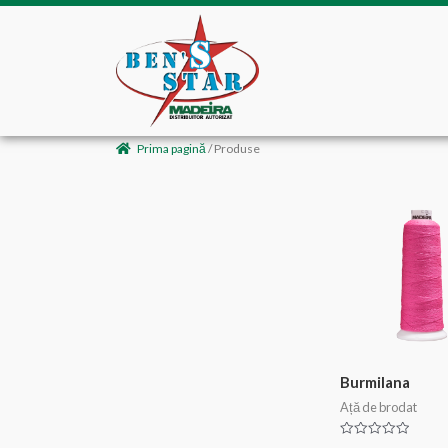
Skip
to
content
Prima pagină
/ Produse
Burmilana
Ață de brodat
E