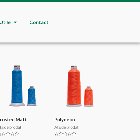
Utile
Contact
rosted Matt
Polyneon
ță de brodat
Ață de brodat
E