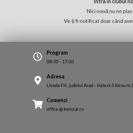
Intră în clubul n
Nici nouă nu ne plac
Ve-ți fi notificat doar când ave
Program
08:30 - 17:00
Adresa
Livada FN , judetul Arad -
Hala nr.5 birou nr.
Comenzi
office @ benstar.ro